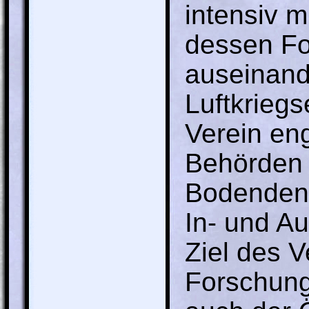
intensiv m
dessen Fo
auseinand
Luftkriegs
Verein eng
Behörden 
Bodendenk
In- und Au
Ziel des V
Forschung