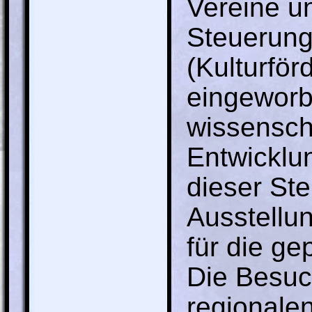
Vereine u
Steuerung
(Kulturfö
eingeworb
wissenscha
Entwicklu
dieser Ste
Ausstellun
für die ge
Die Besuc
regionale