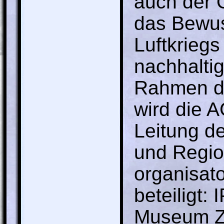
auch der Ö
das Bewus
Luftkriegs
nachhaltig
Rahmen de
wird die 
Leitung de
und Region
organisato
beteiligt:
Museum Zi