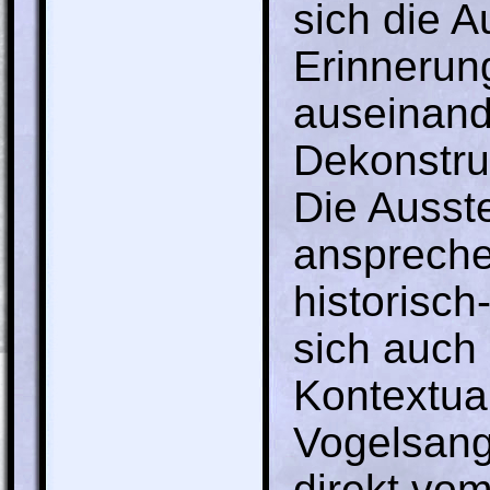
sich die A
Erinnerun
auseinand
Dekonstruk
Die Ausste
ansprechen
historisch
sich auch 
Kontextua
Vogelsang
direkt vom