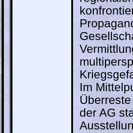
konfrontie
Propagand
Gesellsch
Vermittlu
multipers
Kriegsgef
Im Mittelp
Überreste
der AG st
Ausstellu