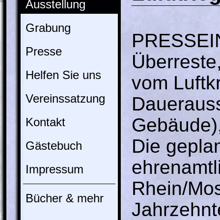
Ausstellung
Grabung
PRESSEI
Presse
Überreste
Helfen Sie uns
vom Luftkr
Vereinssatzung
Dauerauss
Gebäude),
Kontakt
Die geplan
Gästebuch
ehrenamtl
Impressum
Rhein/Mos
Bücher & mehr
Jahrzehnte