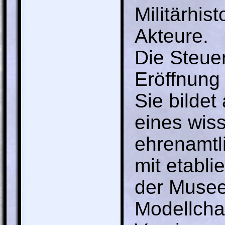
Militärhi
Akteure.
Die Steue
Eröffnung 
Sie bildet
eines wiss
ehrenamtl
mit etabli
der Musee
Modellchar