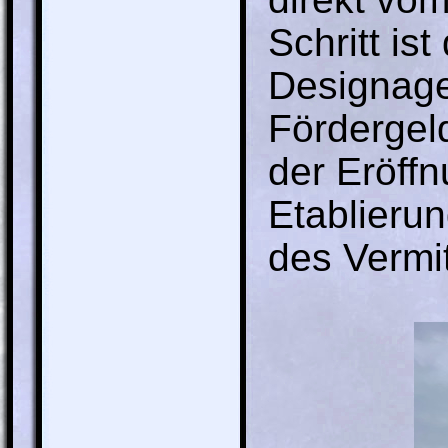
Schritt is
Designage
Fördergel
der Eröffn
Etablieru
des Vermi