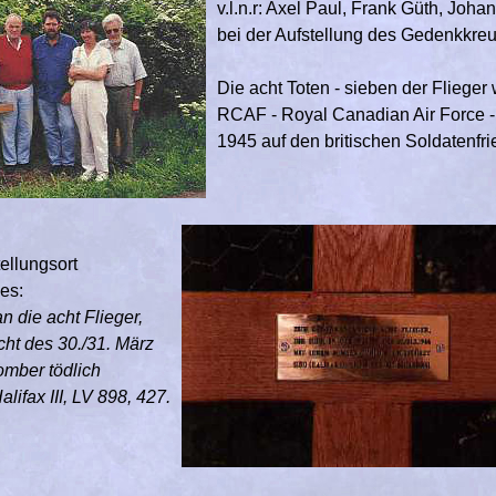
v.l.n.r: Axel Paul, Frank Güth, Joh
bei der Aufstellung des Gedenkkreu
Die acht Toten - sieben der Fliege
RCAF - Royal Canadian Air Force -
1945 auf den britischen Soldatenfri
tellungsort
es:
 die acht Flieger,
acht des 30./31. März
omber tödlich
alifax III, LV 898, 427.