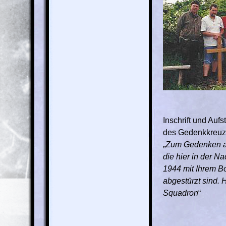
Inschrift und Aufs
des Gedenkkreuz
„
Zum Gedenken an
die hier in der N
1944 mit Ihrem B
abgestürzt sind. H
Squadron
“