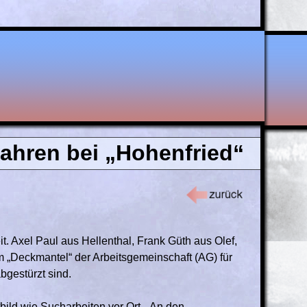
Jahren bei „Hohenfried“
 Axel Paul aus Hellenthal, Frank Güth aus Olef,
 „Deckmantel“ der Arbeitsgemeinschaft (AG) für
bgestürzt sind.
ld wie Sucharbeiten vor Ort. „An den