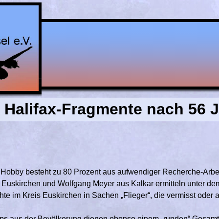
| Halifax-Fragmente nach 56 
Hobby besteht zu 80 Prozent aus aufwendiger Recherche-Arbeit.
Euskirchen und Wolfgang Meyer aus Kalkar ermitteln unter dem
hte im Kreis Euskirchen in Sachen „Flieger“, die vermisst oder a
ps aus der Bevölkerung dienen ebenso einem „runden“ Gesamtbi