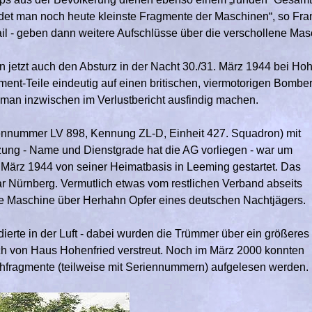
ndet man noch heute kleinste Fragmente der Maschinen“, so Frank
il - geben dann weitere Aufschlüsse über die verschollene Mas
n jetzt auch den Absturz in der Nacht 30./31. März 1944 bei Hoh
nt-Teile eindeutig auf einen britischen, viermotorigen Bomber v
man inzwischen im Verlustbericht ausfindig machen.
iennummer LV 898, Kennung ZL-D, Einheit 427. Squadron) mit
ung - Name und Dienstgrade hat die AG vorliegen - war um
 März 1944 von seiner Heimatbasis in Leeming gestartet. Das
ar Nürnberg. Vermutlich etwas vom restlichen Verband abseits
ie Maschine über Herhahn Opfer eines deutschen Nachtjägers.
dierte in der Luft - dabei wurden die Trümmer über ein größeres
ch von Haus Hohenfried verstreut. Noch im März 2000 konnten
echfragmente (teilweise mit Seriennummern) aufgelesen werden.