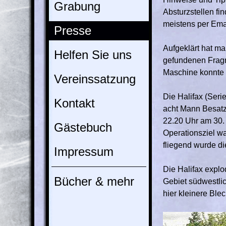
Grabung
Absturzstellen fi
meistens per Ema
Presse
Aufgeklärt hat ma
Helfen Sie uns
gefundenen Fragme
Maschine konnte 
Vereinssatzung
Die Halifax (Ser
Kontakt
acht Mann Besatz
22.20 Uhr am 30.
Gästebuch
Operationsziel w
fliegend wurde d
Impressum
Die Halifax explo
Bücher & mehr
Gebiet südwestli
hier kleinere Bl