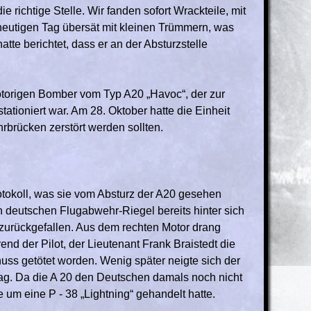
e richtige Stelle. Wir fanden sofort Wrackteile, mit
heutigen Tag übersät mit kleinen Trümmern, was
tte berichtet, dass er an der Absturzstelle
otorigen Bomber vom Typ A20 „Havoc“, der zur
ationiert war. Am 28. Oktober hatte die Einheit
hrbrücken zerstört werden sollten.
tokoll, was sie vom Absturz der A20 gesehen
en deutschen Flugabwehr-Riegel bereits hinter sich
 zurückgefallen. Aus dem rechten Motor drang
d der Pilot, der Lieutenant Frank Braistedt die
schuss getötet worden. Wenig später neigte sich der
lag. Da die A 20 den Deutschen damals noch nicht
e um eine P - 38 „Lightning“ gehandelt hatte.