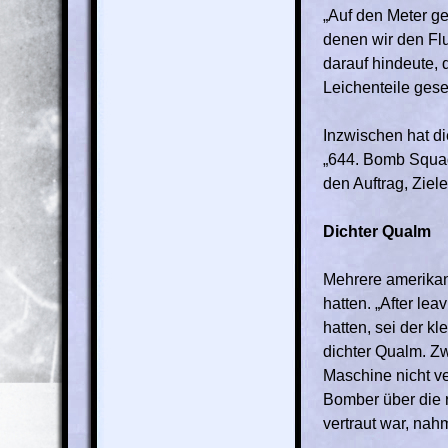
„Auf den Meter gen
denen wir den Fl
darauf hindeute, 
Leichenteile gese
Inzwischen hat d
„644. Bomb Squadr
den Auftrag, Ziel
Dichter Qualm
Mehrere amerikan
hatten. „After le
hatten, sei der k
dichter Qualm. Z
Maschine nicht ver
Bomber über die r
vertraut war, nah