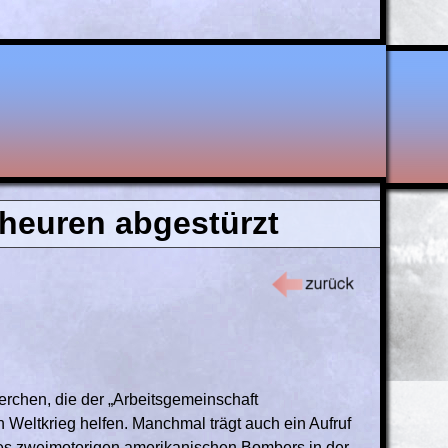
cheuren abgestürzt
erchen, die der „Arbeitsgemeinschaft
 Weltkrieg helfen. Manchmal trägt auch ein Aufruf
nes zweimotorigen amerikanischen Bombers in der