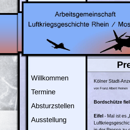
Pr
Willkommen
Kölner Stadt-An
von Franz Albert Heinen
Termine
Bordschütze fie
Absturzstellen
Eifel
- Mal ist es
Ausstellung
Luftkriegsgeschic
in der Presse zu