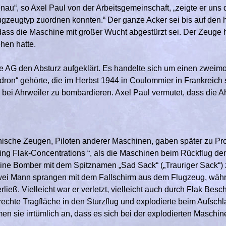
au“, so Axel Paul von der Arbeitsgemeinschaft, „zeigte er uns di
ugzeugtyp zuordnen konnten.“ Der ganze Acker sei bis auf den 
dass die Maschine mit großer Wucht abgestürzt sei. Der Zeuge ha
hen hatte.
ie AG den Absturz aufgeklärt. Es handelte sich um einen zweim
on“ gehörte, die im Herbst 1944 in Coulommier in Frankreich st
e bei Ahrweiler zu bombardieren. Axel Paul vermutet, dass die A
ische Zeugen, Piloten anderer Maschinen, gaben später zu Pro
aving Flak-Concentrations “, als die Maschinen beim Rückflug d
leine Bomber mit dem Spitznamen „Sad Sack“ („Trauriger Sack“)
wei Mann sprangen mit dem Fallschirm aus dem Flugzeug, währen
ließ. Vielleicht war er verletzt, vielleicht auch durch Flak­ Be
echte Tragfläche in den Sturzflug und explodierte beim Aufsch
men sie irrtümlich an, dass es sich bei der explodierten Maschin