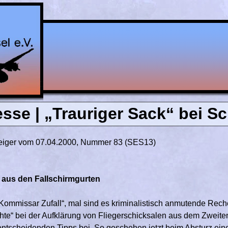
esse | „Trauriger Sack“ bei S
zeiger vom 07.04.2000, Nummer 83 (SES13)
l aus den Fallschirmgurten
 „Kommissar Zufall“, mal sind es kriminalistisch anmutende Rech
hte“ bei der Aufklärung von Fliegerschicksalen aus dem Zweiten
 entscheidenden Tipps bei. So geschehen jetzt beim Absturz ei